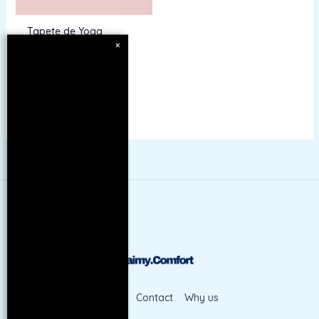
Tapete de Yoga
×
Antiderrapante
$
71.00
Shop
Contact
Why us