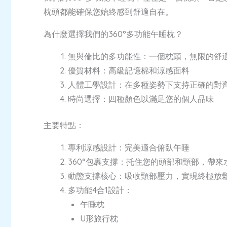
枕頭都能確保您始終感到舒適自在。
為什麼選擇我們的360°多功能午睡枕？
無與倫比的多功能性：一個枕頭，無限的舒
優質材料：高級記憶棉和涼感面料
人體工學設計：在多種姿勢下支持正確的對
時尚選擇：四種顏色以滿足您的個人品味
主要特點：
專利涼感設計：完美適合俯臥午睡
360°包裹支撐：托住您的頭部和頸部，帶來
動態支撐核心：吸收頸部壓力，實現終極放
多功能4合1設計：
午睡枕
U形旅行枕