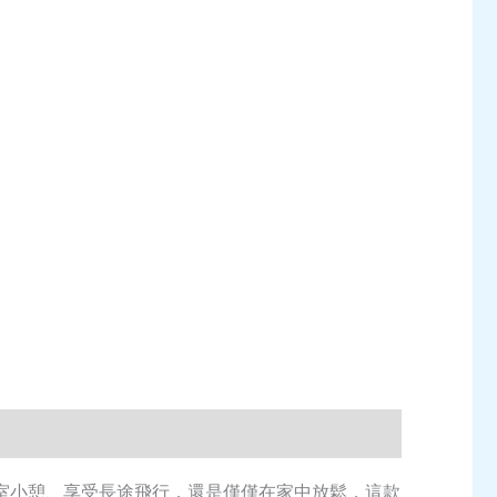
公室小憩、享受長途飛行，還是僅僅在家中放鬆，這款