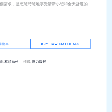
個需求，是您隨時隨地享受清新小憩和全天舒適的
購物車
BUY RAW MATERIALS
頭
,
枕頭系列
標籤:
壓力緩解