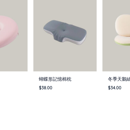
蝴蝶形記憶棉枕
冬季天鵝
$
38.00
$
34.00