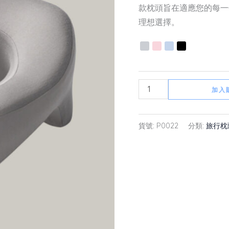
數
款枕頭旨在適應您的每一
量
理想選擇。
加入
貨號:
P0022
分類:
旅行枕