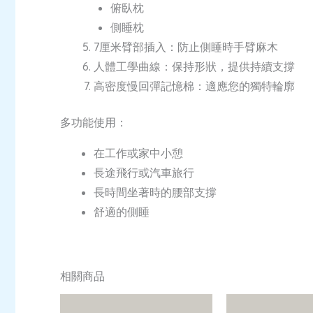
俯臥枕
側睡枕
7厘米臂部插入：防止側睡時手臂麻木
人體工學曲線：保持形狀，提供持續支撐
高密度慢回彈記憶棉：適應您的獨特輪廓
多功能使用：
在工作或家中小憩
長途飛行或汽車旅行
長時間坐著時的腰部支撐
舒適的側睡
相關商品