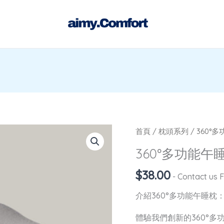
360°
首頁
/
枕頭系列
/ 360°
多
360°多功能午
功
$
38.00
能
- Contact us 
午
介紹360°多功能午睡枕
睡
枕
體驗我們創新的360°