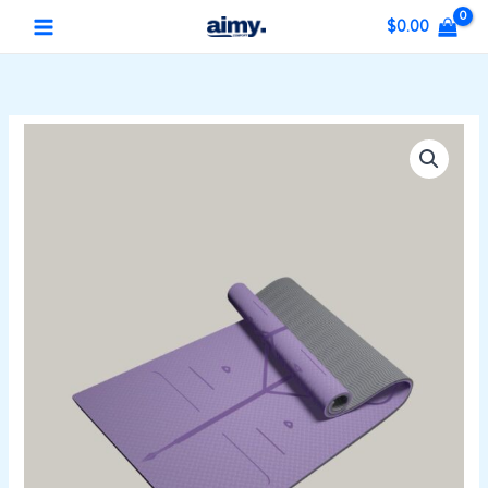
콘
MAIN
$
0.00
텐
MENU
츠
로
건
TPE
너
요
뛰
가
기
매
트
넓
고
두
껍
고
미
끄
럼