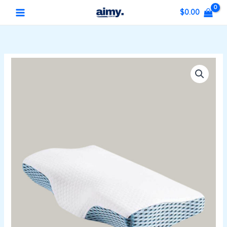
콘
MAIN
$
0.00
텐
MENU
츠
로
건
가
버
너
격
터
뛰
범
플
기
위:
라
$30.00~$40.00
이
경
추
지
지
베
개
수
량