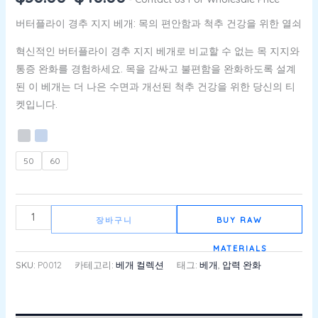
버터플라이 경추 지지 베개: 목의 편안함과 척추 건강을 위한 열쇠
혁신적인 버터플라이 경추 지지 베개로 비교할 수 없는 목 지지와
통증 완화를 경험하세요. 목을 감싸고 불편함을 완화하도록 설계
된 이 베개는 더 나은 수면과 개선된 척추 건강을 위한 당신의 티
켓입니다.
50
60
장바구니
BUY RAW
MATERIALS
SKU:
P0012
카테고리:
베개 컬렉션
태그:
베개
,
압력 완화