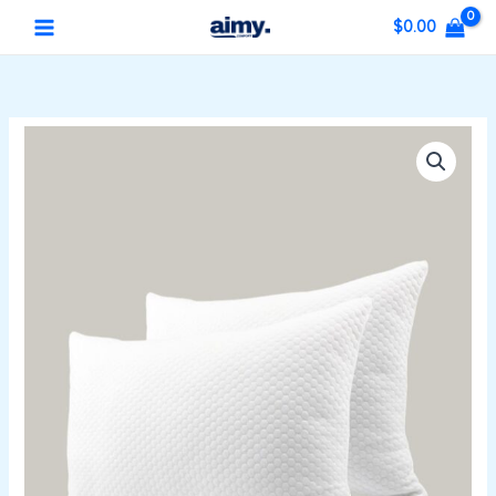
콘
MAIN
$
0.00
텐
MENU
츠
로
건
궁
너
극
뛰
의
기
3D
포
용
요
추
지
지
대
수
량