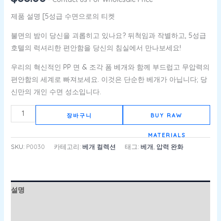
제품 설명 [5성급 수면으로의 티켓
불면의 밤이 당신을 괴롭히고 있나요? 뒤척임과 작별하고, 5성급
호텔의 럭셔리한 편안함을 당신의 침실에서 만나보세요!
우리의 혁신적인 PP 면 & 조각 폼 베개와 함께 부드럽고 무압력의
편안함의 세계로 빠져보세요. 이것은 단순한 베개가 아닙니다; 당
신만의 개인 수면 성소입니다.
장바구니
BUY RAW
MATERIALS
SKU:
P0030
카테고리:
베개 컬렉션
태그:
베개
,
압력 완화
설명
추가 정보