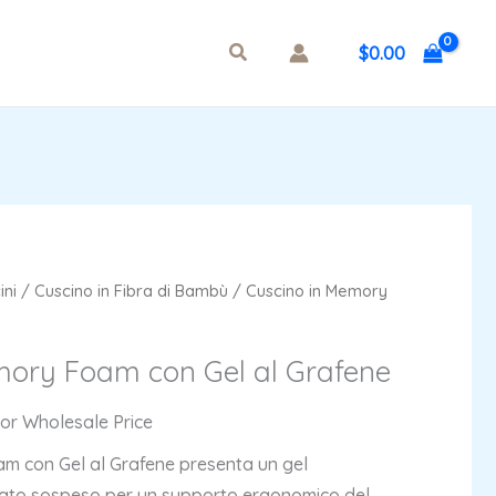
$
0.00
ini
/
Cuscino in Fibra di Bambù
/ Cuscino in Memory
mory Foam con Gel al Grafene
For Wholesale Price
am con Gel al Grafene presenta un gel
trato sospeso per un supporto ergonomico del