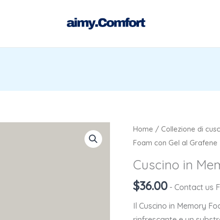
Cuscino
Home
/
Collezione di cusc
in
Foam con Gel al Grafene
Memory
Cuscino in Me
Foam
$
36.00
con
- Contact us 
Gel
Il Cuscino in Memory Fo
al
rinfrescante e un subs