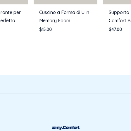
irante per
Cuscino a Forma di U in
Supporto
erfetta
Memory Foam
Comfort B
$
15.00
$
47.00