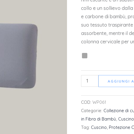
Grafene
collo e un sollievo dall
quantità
e carbone di bambù, pro
suo tessuto traspirante
assorbente, mentre il de
colonna cervicale per un
AGGIUNGI 
COD:
WP061
Categorie:
Collezione di cu
in Fibra di Bambù
,
Cuscino
Tag:
Cuscino
,
Protezione C