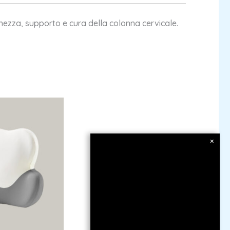
hezza, supporto e cura della colonna cervicale.
×