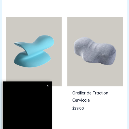
×
Nouvel oreiller pour le
Oreiller de Traction
cou en forme de S
Cervicale
$
38.00
$
29.00