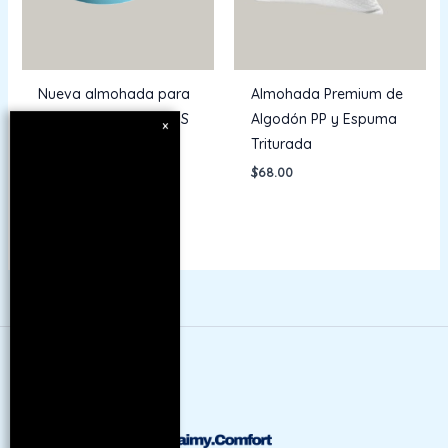
Nueva almohada para
Almohada Premium de
el cuello en forma de S
Algodón PP y Espuma
×
Triturada
$
38.00
$
68.00