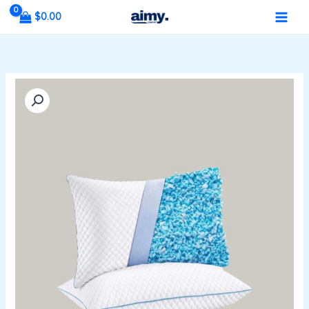
خطي
MAIN
$
0.00
لى
MENU
لمحتوى
كمية
وسادة
الفوم
الممزق