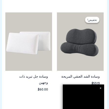
تخفيض!
تخفيض!
وسادة الشد العنقي المريحة
وسادة جل تبريد ذات
وجهين
$
53.13
×
$
60.00