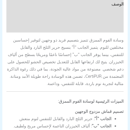
الوصف
معلومات إضافية
مراجعات (0)
وسادة الفوم الممزق تتميز بتصميم فريد ذو وجهين لتوفير إحساسين
مختلفين للنوم. يتميز الجانب “أ” بنسيج حرير الثلج البارد والقابل
للتنفس، بينما يوفر الجانب “ب” إحساسًا ناعمًا ومريحًا بسطح من ألياف
الخيزران. يتيح لك ارتفاعها القابل للتعديل تخصيص الحشو للحصول على
دعم شخصي. مصنوعة من مواد عالية الجودة، بما في ذلك رغوة الذاكرة
المعتمدة من CertiPUR، تضمن هذه الوسادة راحة طويلة الأمد ومتانة.
مثالية لتجربة نوم باردة، قابلة للتنفس، وداعمة.
الميزات الرئيسية لوسادة الفوم الممزق:
تصميم قماش مزدوج الوجهين
الجانب “أ”:
حرير الثلج البارد والقابل للتنفس لنوم منعش.
الجانب “ب”:
ألياف الخيزران الناعمة لإحساس مريح ولطيف.