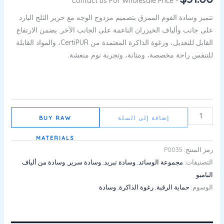
- Contact us For Wholesale Price
تتميز وسادة الفوم الممزق بتصميم مزدوج الوجه مع حرير الثلج البارد
على جانب وألياف الخيزران الناعمة على الجانب الآخر. يضمن الارتفاع
القابل للتعديل، ورغوة الذاكرة المعتمدة من CertiPUR، والمواد القابلة
للتنفس راحة مخصصة، ومتانة، وتجربة نوم منعشة.
إضافة إلى السلة
BUY RAW
MATERIALS
رمز المنتج:
P0035
التصنيفات:
مجموعة الوسائد
,
وسادة تبريد
,
وسادة سرير
,
وسادة من ألياف
البامبو
الوسوم:
حماية الرقبة
,
رغوة الذاكرة
,
وسادة