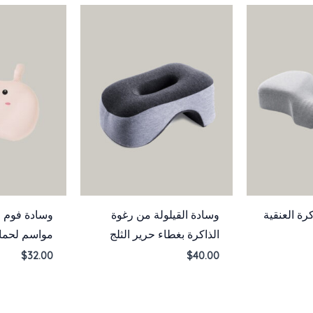
رة العنقية
وسادة القيلولة من رغوة
وسادة فوم م
الذاكرة بغطاء حرير الثلج
مواسم لحماي
$
32.00
$
40.00