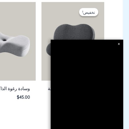
تخفيض!
تخفيض!
×
وسادة الشد العنقي المريحة
وسادة رغوة الذاك
$
45.00
$
53.13