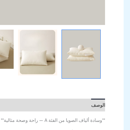
الوصف
معلومات إضافية
مراجعات (0)
**وسادة ألياف الصويا من الفئة A — راحة وصحة مثالية**