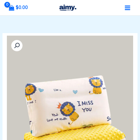
خطي
MAIN
$
0.00
لى
MENU
لمحتوى
كمية
وسادة
الأطفال
الفاخرة
القابلة
للغسل
بحبيبات