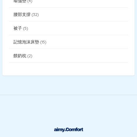
瑜伽墊
4
腰部支撐
32
被子
5
記憶泡沫床墊
15
餵奶枕
2