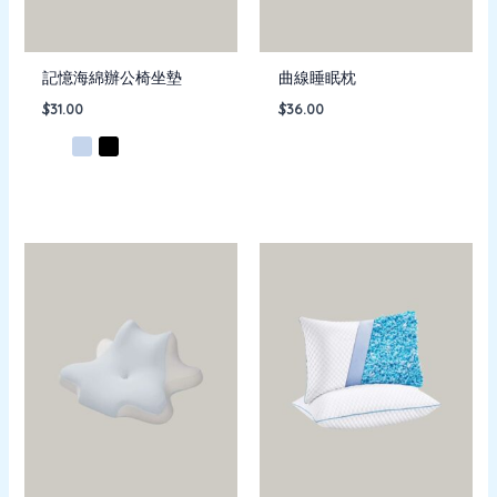
記憶海綿辦公椅坐墊
曲線睡眠枕
$
31.00
$
36.00