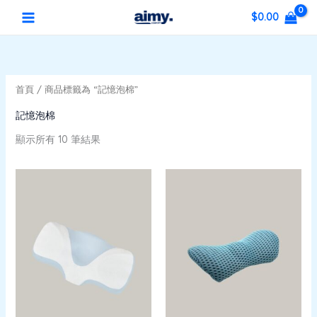
依
跳
5
2
7
4
2
1
5
1
4
3
1
1
MAIN
最
最
最
$
0.00
新
至
個
3
個
個
個
個
個
1
5
2
0
5
低
高
項
MENU
主
產
個
產
產
產
產
產
個
個
個
3
目
個
價
價
排
要
品
產
品
品
品
品
品
產
產
產
個
產
序
格
格
內
品
品
品
品
產
品
首頁
/ 商品標籤為 “記憶泡棉”
容
品
記憶泡棉
顯示所有 10 筆結果