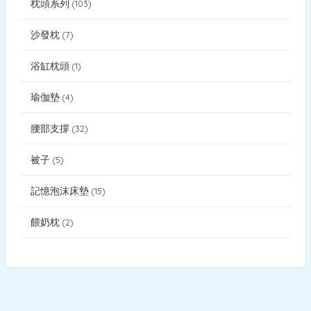
枕頭系列
103
沙發枕
7
浴缸枕頭
1
瑜伽墊
4
腰部支撐
32
被子
5
記憶泡沫床墊
15
餵奶枕
2