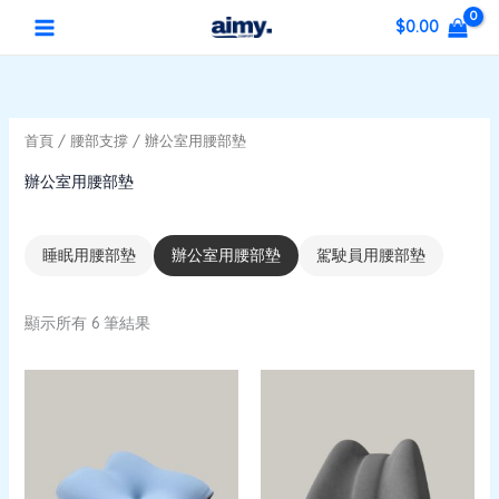
依
跳
5
2
7
4
2
1
5
1
4
3
1
1
MAIN
最
最
最
$
0.00
新
至
個
3
個
個
個
個
個
1
5
2
0
5
低
高
項
MENU
主
產
個
產
產
產
產
產
個
個
個
3
目
個
價
價
排
要
品
產
品
品
品
品
品
產
產
產
個
產
序
格
格
內
品
品
品
品
產
品
首頁
/
腰部支撐
/ 辦公室用腰部墊
容
品
辦公室用腰部墊
睡眠用腰部墊
辦公室用腰部墊
駕駛員用腰部墊
顯示所有 6 筆結果