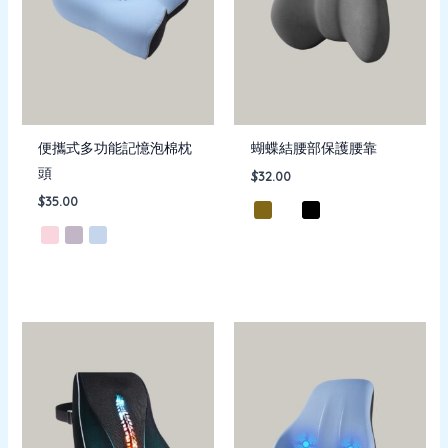
便攜式多功能記憶泡棉枕
蝴蝶結腰部保護腰靠
頭
$
32.00
$
35.00