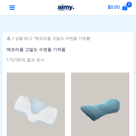
최
콘
5
2
1
7
4
6
5
1
3
1
1
2
MAIN
최
최
신
$
0.00
순
텐
개
3
개
개
개
개
개
1
2
0
5
개
소
대
으
MENU
츠
상
개
상
상
상
상
상
개
개
3
로
개
상
가
가
정
로
품
상
품
품
품
품
품
상
상
개
상
품
렬
격
격
됨
건
품
품
품
상
품
홈
/ 상품 태그 “메모리폼 고밀도 수면폼 기억폼”
너
품
뛰
메모리폼 고밀도 수면폼 기억폼
기
1–12/65개 결과 표시