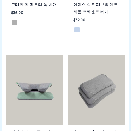
그래핀 젤 메모리 폼 베개
아이스 실크 패브릭 메모
리폼 크레센트 베개
$
36.00
$
32.00
가
격
범
위:
$37.00~$47.00