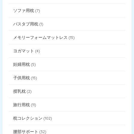
ソファ用枕
7
バスタブ用枕
1
メモリーフォームマットレス
15
ヨガマット
4
妊婦用枕
5
子供用枕
15
授乳枕
2
旅行用枕
11
枕コレクション
102
腰部サポート
32