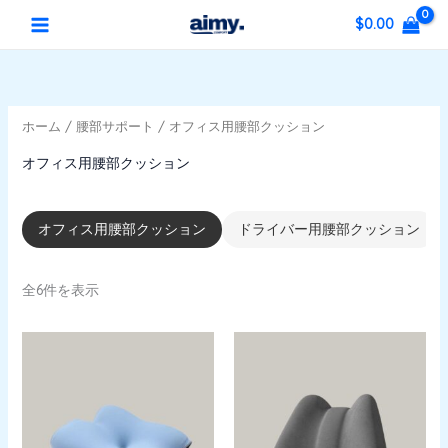
新
内
5
2
5
1
1
7
4
2
1
1
3
1
1
MAIN
最
最
し
$
0.00
い
容
個
個
個
1
5
個
個
3
個
個
2
0
5
低
高
順
MENU
を
の
の
の
個
個
の
の
個
の
の
個
2
個
価
価
ス
商
商
商
の
の
商
商
の
商
商
の
個
の
格
格
キ
品
品
品
商
商
品
品
商
品
品
商
の
商
ホーム
/
腰部サポート
/ オフィス用腰部クッション
ッ
品
品
品
品
商
品
プ
品
オフィス用腰部クッション
オフィス用腰部クッション
ドライバー用腰部クッション
全6件を表示