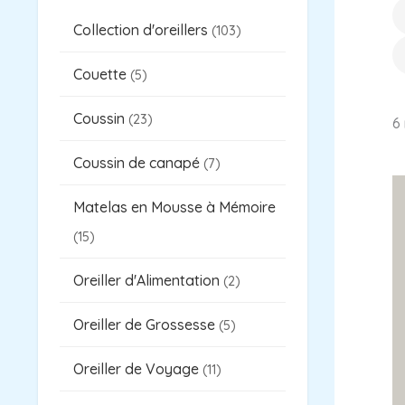
s
s
s
s
t
s
Collection d'oreillers
103
Couette
5
Coussin
23
6 
Coussin de canapé
7
Matelas en Mousse à Mémoire
15
Oreiller d'Alimentation
2
Oreiller de Grossesse
5
Oreiller de Voyage
11