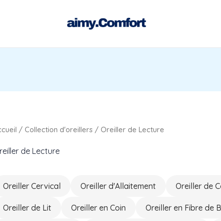
Trié
du
plus
récent
au
plus
ancien
cueil
/
Collection d'oreillers
/ Oreiller de Lecture
eiller de Lecture
Oreiller Cervical
Oreiller d'Allaitement
Oreiller de 
Oreiller de Lit
Oreiller en Coin
Oreiller en Fibre de